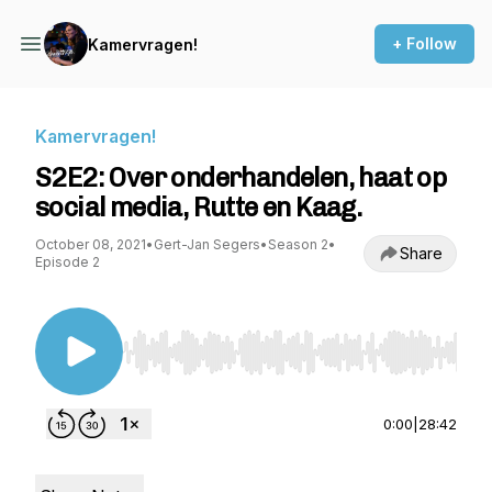
+ Follow
Kamervragen!
Kamervragen!
S2E2: Over onderhandelen, haat op
social media, Rutte en Kaag.
October 08, 2021
•
Gert-Jan Segers
•
Season 2
•
Share
Episode 2
Use Left/Right to seek, Home/End to jump to st
0:00
|
28:42