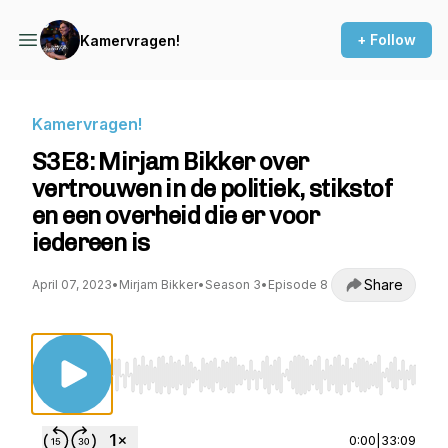
+ Follow
Kamervragen!
Kamervragen!
S3E8: Mirjam Bikker over
vertrouwen in de politiek, stikstof
en een overheid die er voor
iedereen is
Share
April 07, 2023
•
Mirjam Bikker
•
Season 3
•
Episode 8
Use Left/Right to seek, Home/End to jump to st
0:00
|
33:09