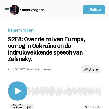
+ Follow
Kamervragen!
Kamervragen!
S2E8: Over de rol van Europa,
oorlog in Oekraïne en de
indrukwekkende speech van
Zelensky.
Share
April 01, 2022
•
Gert-Jan Segers
Use Left/Right to seek, Home/End to jump to st
0:00
|
28:45